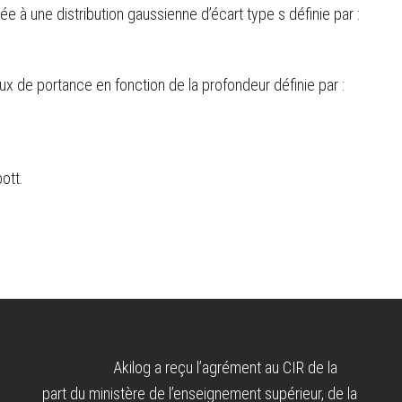
e à une distribution gaussienne d’écart type s définie par :
ux de portance en fonction de la profondeur définie par :
ott.
Akilog a reçu l’agrément au CIR de la
part du ministère de l’enseignement supérieur, de la